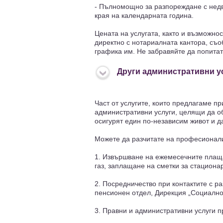
- Пълномощно за разпореждане с недв
края на календарната година.
Цената на услугата, както и възможно
директно с нотариалната кантора, съо
графика им. Не забравяйте да попитат
Други административни у
Част от услугите, които предлагаме п
административни услуги, целящи да о
осигурят един по-независим живот и д
Можете да разчитате на професионали
1. Извършване на ежемесечните плаща
газ, заплащанe на сметки за стациона
2. Посредничество при контактите с р
пенсионен отдел, Дирекция „Социално
3. Правни и административни услуги п