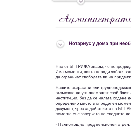
Нотариус у дома при нео
Ние от БГ ГРИЖА знаем, че непредвиде
Има моменти, които поради заболяван
да ограничат свободата ви на придвижв
Нашите възрастни или трудноподвижни
възможно да упълномощят свой близък
институции, без да се налага ходене 
определено място в определен момен
документ, чрез съдействието на БГ Г
помогне със заверката на следните д
- Пълномощно пред пенсионен отдел, 