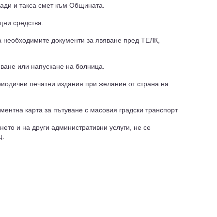
ради и такса смет към Общината.
щни средства.
а необходимите документи за явяване пред ТЕЛК,
яване или напускане на болница.
риодични печатни издания при желание от страна на
ментна карта за пътуване с масовия градски транспорт
нето и на други административни услуги, не се
щ.