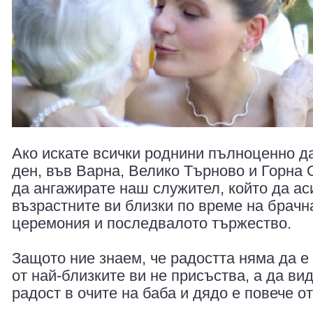
Ако искате всички роднини пълноценно д
ден, във Варна, Велико Търново и Горна
да ангажирате наш служител, който да ас
възрастните ви близки по време на брачн
церемония и последвалото тържество.
Защото ние знаем, че радостта няма да е
от най-близките ви не присъства, а да ви
радост в очите на баба и дядо е повече о